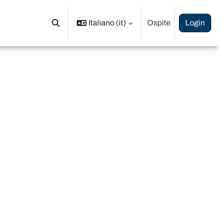
Italiano ‎(it)‎
Ospite
Login
Attiva/disattiva input di ricerca