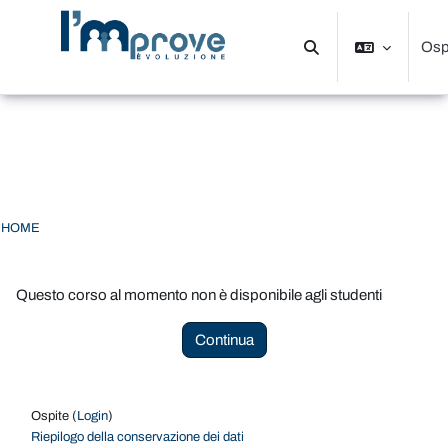
Vai al contenuto principale
Osp
Attiva/disattiva input d
Pannello laterale
HOME
Questo corso al momento non è disponibile agli studenti
Continua
Ospite (
Login
)
Riepilogo della conservazione dei dati