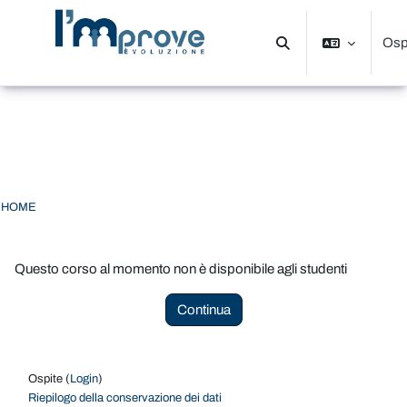
Vai al contenuto principale
Osp
Attiva/disattiva input d
Pannello laterale
HOME
Questo corso al momento non è disponibile agli studenti
Continua
Ospite (
Login
)
Riepilogo della conservazione dei dati