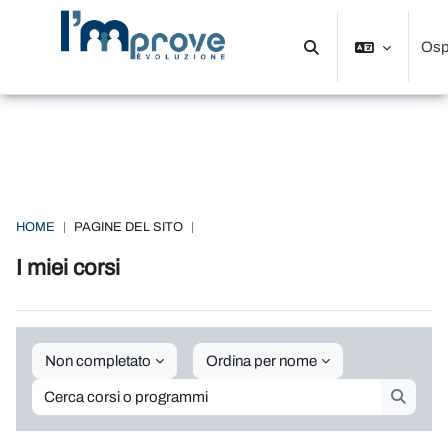
Vai al contenuto principale
Osp
Attiva/disattiva input d
Pannello laterale
HOME
PAGINE DEL SITO
I miei corsi
Non completato
Ordina per nome
Cerca corsi o programmi
Cerca c