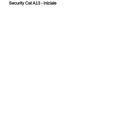
Blocchi
Vai al contenuto principale
Security Cat A13 - Iniziale