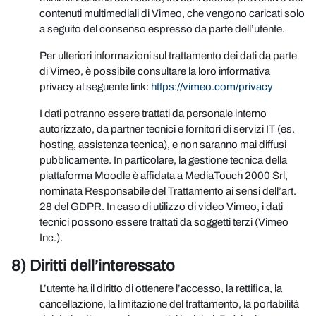
contenuti multimediali di Vimeo, che vengono caricati solo
a seguito del consenso espresso da parte dell’utente.
Per ulteriori informazioni sul trattamento dei dati da parte
di Vimeo, è possibile consultare la loro informativa
privacy al seguente link:
https://vimeo.com/privacy
I dati potranno essere trattati da personale interno
autorizzato, da partner tecnici e fornitori di servizi IT (es.
hosting, assistenza tecnica), e non saranno mai diffusi
pubblicamente. In particolare, la gestione tecnica della
piattaforma Moodle è affidata a MediaTouch 2000 Srl,
nominata Responsabile del Trattamento ai sensi dell’art.
28 del GDPR. In caso di utilizzo di video Vimeo, i dati
tecnici possono essere trattati da soggetti terzi (Vimeo
Inc.).
8) Diritti dell’interessato
L’utente ha il diritto di ottenere l’accesso, la rettifica, la
cancellazione, la limitazione del trattamento, la portabilità