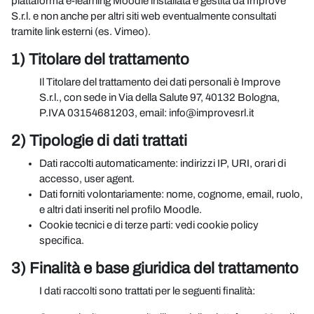
piattaforma e-learning Moodle installata e gestita da Improve
S.r.l. e non anche per altri siti web eventualmente consultati
tramite link esterni (es. Vimeo).
1) Titolare del trattamento
Il Titolare del trattamento dei dati personali è Improve
S.r.l., con sede in Via della Salute 97, 40132 Bologna,
P.IVA 03154681203, email: info@improvesrl.it
2) Tipologie di dati trattati
Dati raccolti automaticamente: indirizzi IP, URI, orari di
accesso, user agent.
Dati forniti volontariamente: nome, cognome, email, ruolo,
e altri dati inseriti nel profilo Moodle.
Cookie tecnici e di terze parti: vedi cookie policy
specifica.
3) Finalità e base giuridica del trattamento
I dati raccolti sono trattati per le seguenti finalità: