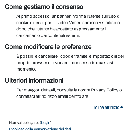
Come gestiamo il consenso
Al primo accesso, un banner informa l’utente sull’uso di
cookie di terze parti. I video Vimeo saranno visibili solo
dopo che l’utente ha accettato espressamente il
caricamento dei contenuti esterni.
Come modificare le preferenze
È possibile cancellare i cookie tramite le impostazioni del
proprio browser e revocare il consenso in qualsiasi
momento.
Ulteriori informazioni
Per maggiori dettagli, consulta la nostra Privacy Policy o
contattaci all'indirizzo email del titolare.
Torna all'inizio
Non sei collegato. (
Login
)
Riepilogo della conservazione dei dati