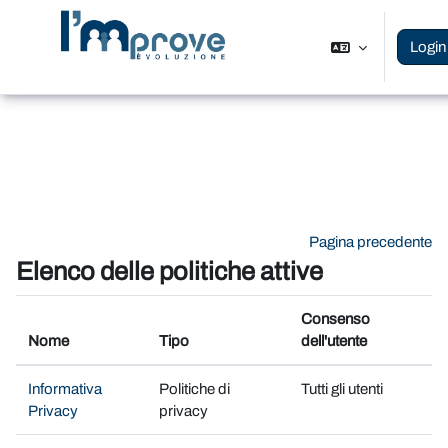
Vai al contenuto principale
Login
Pannello laterale
Pagina precedente
Elenco delle politiche attive
Consenso
Nome
Tipo
dell'utente
Informativa
Politiche di
Tutti gli utenti
Privacy
privacy