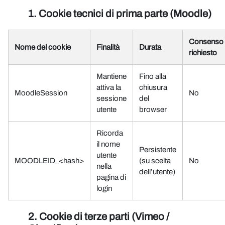
1. Cookie tecnici di prima parte (Moodle)
Consenso
Nome del cookie
Finalità
Durata
richiesto
Mantiene
Fino alla
attiva la
chiusura
MoodleSession
No
sessione
del
utente
browser
Ricorda
il nome
Persistente
utente
MOODLEID_<hash>
(su scelta
No
nella
dell’utente)
pagina di
login
2. Cookie di terze parti (Vimeo /