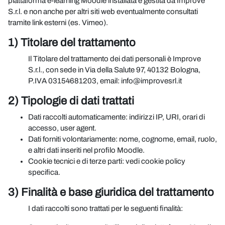
piattaforma e-learning Moodle installata e gestita da Improve
S.r.l. e non anche per altri siti web eventualmente consultati
tramite link esterni (es. Vimeo).
1) Titolare del trattamento
Il Titolare del trattamento dei dati personali è Improve
S.r.l., con sede in Via della Salute 97, 40132 Bologna,
P.IVA 03154681203, email: info@improvesrl.it
2) Tipologie di dati trattati
Dati raccolti automaticamente: indirizzi IP, URI, orari di
accesso, user agent.
Dati forniti volontariamente: nome, cognome, email, ruolo,
e altri dati inseriti nel profilo Moodle.
Cookie tecnici e di terze parti: vedi cookie policy
specifica.
3) Finalità e base giuridica del trattamento
I dati raccolti sono trattati per le seguenti finalità: