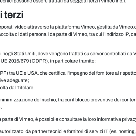
tecnici possono essere trattati da soggetti terzi (Vimeo Inc.).
 terzi
porati video attraverso la piattaforma Vimeo, gestita da Vimeo.co
colta di dati personali da parte di Vimeo, tra cui l'indirizzo IP, d
iti negli Stati Uniti, dove vengono trattati su server controllati 
o UE 2016/679 (GDPR), in particolare tramite:
 tra UE e USA, che certifica l'impegno del fornitore al rispetto 
tive adeguate;
lta dal Titolare.
minimizzazione del rischio, tra cui il blocco preventivo dei cont
.
a parte di Vimeo, è possibile consultare la loro informativa privac
utorizzato, da partner tecnici e fornitori di servizi IT (es. hosti